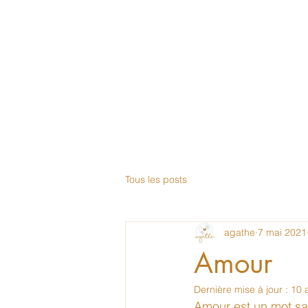
l'association
nous aider
faire un don
contact
no
Tous les posts
agathe
7 mai 2021
Amour
Dernière mise à jour :
10 
Amour est un mot sa