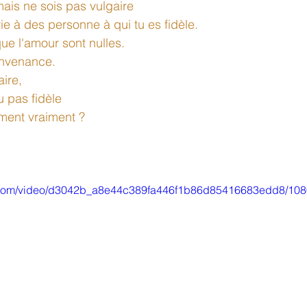
ais ne sois pas vulgaire 
ie à des personne à qui tu es fidèle. 
que l'amour sont nulles. 
nvenance.
ire, 
u pas fidèle 
ment vraiment ? 
tic.com/video/d3042b_a8e44c389fa446f1b86d85416683edd8/108