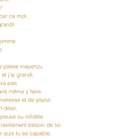
e"
cer ce mot.
grandi 
'homme 
. 
e passe inaperçu.
 et j'ai grandi, 
 va pas, 
ans même y faire. 
ndresse et de plaisir, 
 désir, 
mpeuse ou infidèle.
 réellement besoin de toi. 
e quoi tu es capable, 