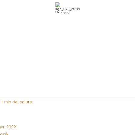
us aider au quotidien
1 min de lecture
avr. 2022
cré,